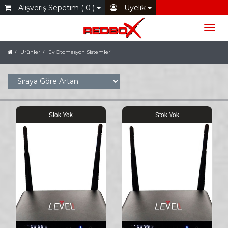
Alışveriş Sepetim ( 0 )
Üyelik
Ürünler
Ev Otomasyon Sistemleri
Stok Yok
Stok Yok