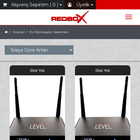
Alışveriş Sepetim ( 0 )
Üyelik
Ürünler
Ev Otomasyon Sistemleri
Stok Yok
Stok Yok