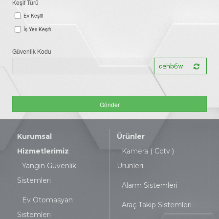
Keşif Türü
Ev Keşifi
İş Yeri Keşifi
Güvenlik Kodu
Kurumsal
Ürünler
Hizmetlerimiz
Kamera ( Cctv )
Yangın Guvenlik
Ürünleri
Sistemleri
Alarm Sistemleri
Ev Otomasyan
Araç Takip Sistemleri
Sistemleri