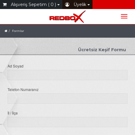
Alışveriş Sepetim ( 0 )
Üyelik
Formlar
Ücretsiz Keşif Formu
Ad Soyad
Telefon Numaranız
İl / İlçe