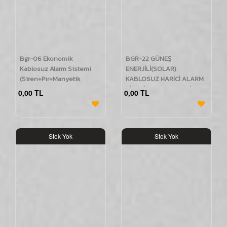
Bgr-06 Ekonomik
BGR-22 GÜNEŞ
Kablosuz Alarm Sistemi
ENERJİLİ(SOLAR)
(Siren+Pır+Manyetik
KABLOSUZ HARİCİ ALARM
Kontak+2
SİRENİ (KIRMIZI / MAVİ /
0,00 TL
0,00 TL
Kumanda+Adaptör)
POLİS)
Stok Yok
Stok Yok