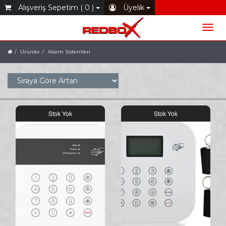
Alışveriş Sepetim ( 0 )
Üyelik
Ürünler
Alarm Sistemleri
Stok Yok
Stok Yok