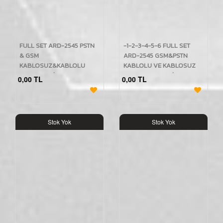
FULL SET ARD-2545 PSTN
-1-2-3-4-5-6 FULL SET
& GSM
ARD-2545 GSM&PSTN
KABLOSUZ&KABLOLU
KABLOLU VE KABLOSUZ
ALARM SETİ KABLOLU
GSM ALARM SETİ BGR-08
0,00 TL
0,00 TL
BGR-05 48 LED KIRMIZI
48 LED KABLOLUSUZ
SİRENLİ
POLİS SİRENLİ
Stok Yok
Stok Yok