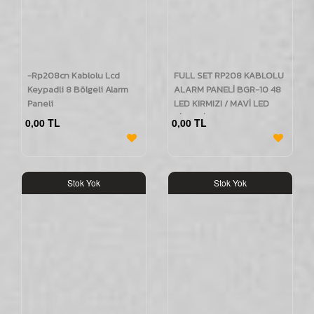
-Rp208cn Kablolu Lcd
FULL SET RP208 KABLOLU
Keypadli 8 Bölgeli Alarm
ALARM PANELİ BGR-10 48
Paneli
LED KIRMIZI / MAVİ LED
SİRENLİ ve IDO112
0,00 TL
0,00 TL
KUMANDALI
Stok Yok
Stok Yok