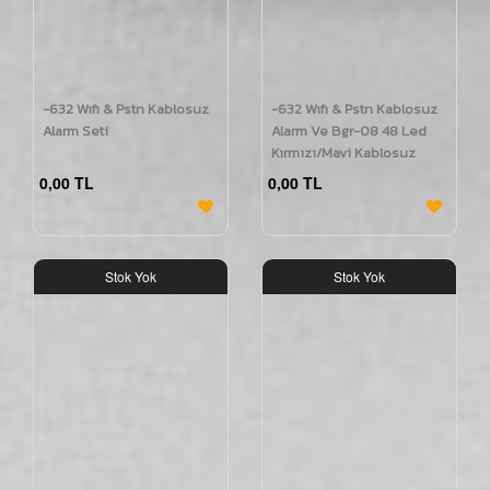
-632 Wıfı & Pstn Kablosuz
-632 Wıfı & Pstn Kablosuz
Alarm Seti
Alarm Ve Bgr-08 48 Led
Kırmızı/Mavi Kablosuz
Harici Siren Seti
0,00 TL
0,00 TL
Stok Yok
Stok Yok