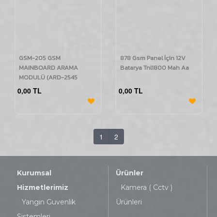
GSM-205 GSM
878 Gsm Panel İçin 12V
MAINBOARD ARAMA
Batarya Tnl1800 Mah Aa
MODULÜ (ARD-2545
PANEL UYUMLU)
0,00 TL
0,00 TL
1
2
Kurumsal
Ürünler
Hizmetlerimiz
Kamera ( Cctv )
Yangın Guvenlik
Ürünleri
Sistemleri