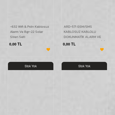
-632 Wıfı & Pstn Kablosuz
ARD-571 GSM/SMS
Alarm Ve Bgr-22 Solar
KABLOSUZ KABLOLU
Siren Seti
DOKUNMATİK ALARM VE
BGR-08 KABLOSUZ HARİCİ
0,00 TL
0,00 TL
SİREN SE
Stok Yok
Stok Yok