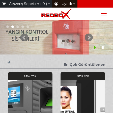
Alışveriş Sepetim ( 0 )
Üyelik
En Çok Görüntülenen
Stok Yok
Stok Yok