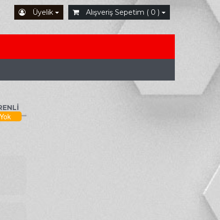
Üyelik
Alışveriş Sepetim ( 0 )
RENLİ
 Yok