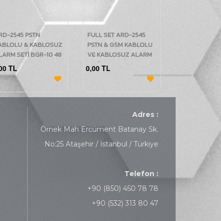
RD-2545 PSTN
FULL SET ARD-2545
ABLOLU & KABLOSUZ
PSTN & GSM KABLOLU
LARM SETİ BGR-10 48
VE KABLOSUZ ALARM
ED KABLOLU
SETİ KABLOLU BGR-10
00 TL
0,00 TL
IRMIZI/MAVİ SİRENLİ
48 LED KIRMIZI/MAVİ
SİRENLİ
Adres :
Örnek Mah Ercüment Batanay Sk.
No:25 Ataşehir / İstanbul / Türkiye
Telefon :
+90 (850) 450 78 78
+90 (532) 313 80 47