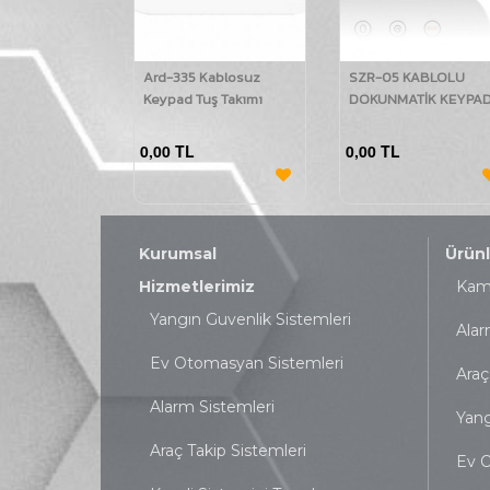
Ard-335 Kablosuz
SZR-05 KABLOLU
Keypad Tuş Takımı
DOKUNMATİK KEYPA
0,00 TL
0,00 TL
Kurumsal
Ürünl
Hizmetlerimiz
Kame
Yangın Guvenlik Sistemleri
Alar
Ev Otomasyan Sistemleri
Araç
Alarm Sistemleri
Yang
Araç Takip Sistemleri
Ev O