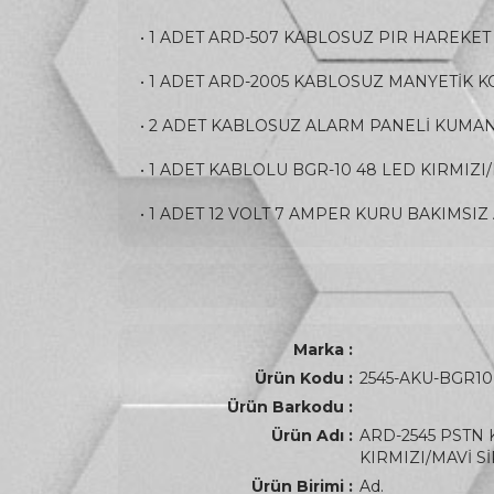
• 1 ADET ARD-507 KABLOSUZ PIR HAREKE
• 1 ADET ARD-2005 KABLOSUZ MANYETİK 
• 2 ADET KABLOSUZ ALARM PANELİ KUMA
• 1 ADET KABLOLU BGR-10 48 LED KIRMIZI/MA
• 1 ADET 12 VOLT 7 AMPER KURU BAKIMSIZ
Marka :
Ürün Kodu :
2545-AKU-BGR10
Ürün Barkodu :
Ürün Adı :
ARD-2545 PSTN
KIRMIZI/MAVİ S
Ürün Birimi :
Ad.