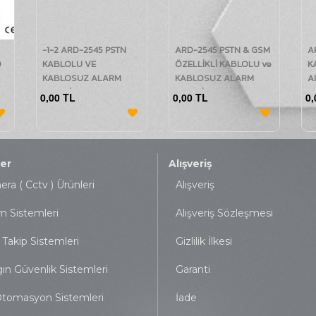
-1-2 ARD-2545 PSTN
ARD-2545 PSTN & GSM
A
D
KABLOLU VE
ÖZELLİKLİ KABLOLU ve
K
KABLOSUZ ALARM
KABLOSUZ ALARM
A
PANELİ
PANELİ
L
0,00 TL
0,00 TL
0,
K
er
Alışveriş
ra ( Cctv ) Ürünleri
Alışveriş
m Sistemleri
Alışveriş Sözleşmesi
 Takip Sistemleri
Gizlilik İlkesi
ın Güvenlik Sistemleri
Garanti
tomasyon Sistemleri
İade