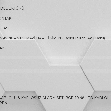
T DEDEKTÖRÜ
KONTAK
NDASI
Vİ/KIRMIZI-MAVİ HARİCİ SİREN (Kablolu Siren, Akü Dahil)
 AKÜ
 KABLOLU & KABLOSUZ ALARM SETİ BGR-10 48 LED KABLOL
İRENLİ