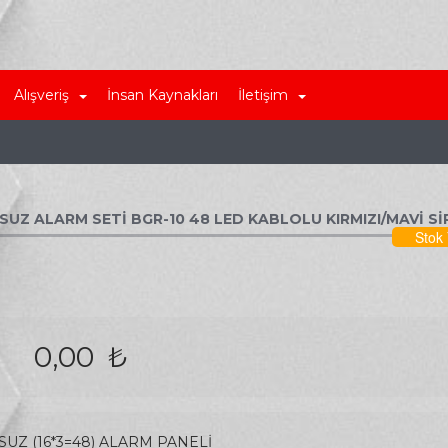
Alışveriş
İnsan Kaynakları
İletişim
Z ALARM SETİ BGR-10 48 LED KABLOLU KIRMIZI/MAVİ Sİ
Stok
0,00 ₺
SUZ (16*3=48) ALARM PANELİ