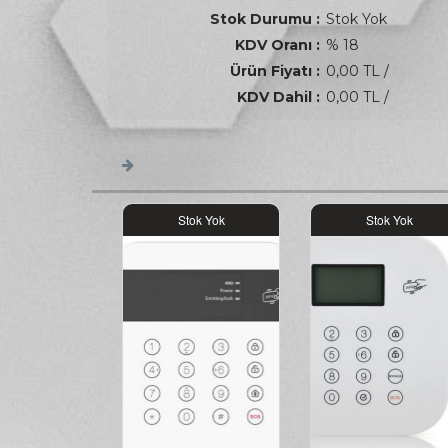
Stok Durumu :
Stok Yok
KDV Oranı :
% 18
Ürün Fiyatı :
0,00 TL /
KDV Dahil :
0,00 TL /
Stok Yok
Stok Yok