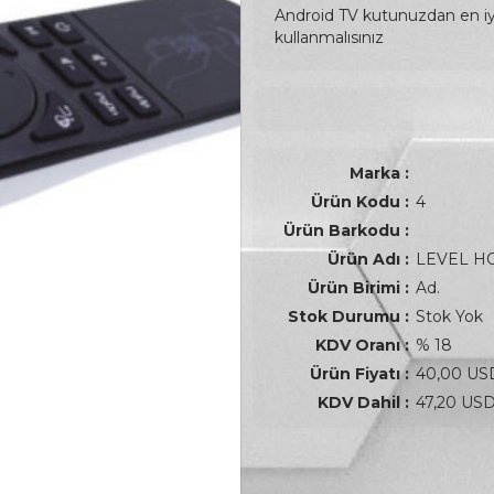
Android TV kutunuzdan en i
kullanmalısınız
Marka :
Ürün Kodu :
4
Ürün Barkodu :
Ürün Adı :
LEVEL H
Ürün Birimi :
Ad.
Stok Durumu :
Stok Yok
KDV Oranı :
% 18
Ürün Fiyatı :
40,00 USD
KDV Dahil :
47,20 USD