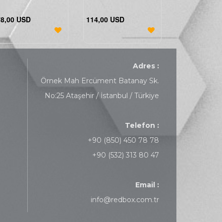
78,00 USD
114,00 USD
Adres :
Örnek Mah Ercüment Batanay Sk.
No:25 Ataşehir / İstanbul / Türkiye
Telefon :
+90 (850) 450 78 78
+90 (532) 313 80 47
Email :
info@redbox.com.tr