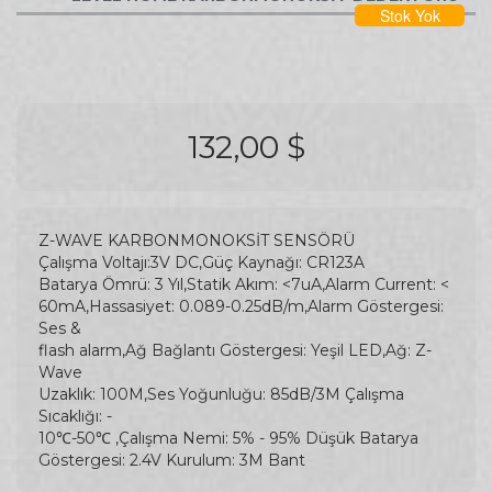
Stok Yok
132,00 $
Z-WAVE KARBONMONOKSİT SENSÖRÜ
Çalışma Voltajı:3V DC,Güç Kaynağı: CR123A
Batarya Ömrü: 3 Yıl,Statik Akım: <7uA,Alarm Current: <
60mA,Hassasiyet: 0.089-0.25dB/m,Alarm Göstergesi:
Ses &
flash alarm,Ağ Bağlantı Göstergesi: Yeşil LED,Ağ: Z-
Wave
Uzaklık: 100M,Ses Yoğunluğu: 85dB/3M Çalışma
Sıcaklığı: -
10℃-50℃ ,Çalışma Nemi: 5% - 95% Düşük Batarya
Göstergesi: 2.4V Kurulum: 3M Bant