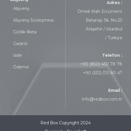
Adres :
Alışveriş
Örnek Mah Ercüment
Alışveriş Sözleşmesi
Batanay Sk. No:25
Ataşehir / İstanbul
Gizlilik İlkesi
/ Türkiye
Garanti
İade
Telefon :
+90 (850) 450 78 78
Ödeme
+90 (532) 313 80 47
Email :
info@redbox.com.tr
Red Box Copyright 2024