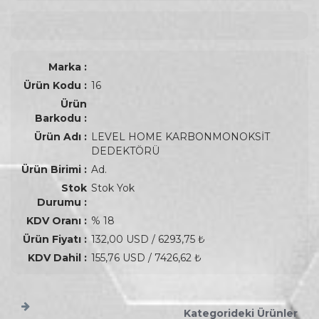
Marka :
Ürün Kodu :
16
Ürün
Barkodu :
Ürün Adı :
LEVEL HOME KARBONMONOKSİT
DEDEKTÖRÜ
Ürün Birimi :
Ad.
Stok
Stok Yok
Durumu :
KDV Oranı :
% 18
Ürün Fiyatı :
132,00 USD / 6293,75 ₺
KDV Dahil :
155,76 USD / 7426,62 ₺
Kategorideki Ürünler