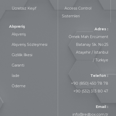
Ücretsiz Keşif
Access Control
Sistemleri
Alışveriş
Adres :
Alışveriş
Örnek Mah Ercüment
Alışveriş Sözleşmesi
Batanay Sk. No:25
Ataşehir / İstanbul
Gizlilik İlkesi
/ Türkiye
Garanti
İade
Telefon :
+90 (850) 450 78 78
Ödeme
+90 (532) 313 80 47
Email :
info@redbox.com.tr