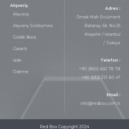
Alışveriş
Adres :
Alışveriş
Örnek Mah Ercüment
Alışveriş Sözleşmesi
Batanay Sk. No:25
Ataşehir / İstanbul
Gizlilik İlkesi
/ Türkiye
Garanti
İade
Telefon :
+90 (850) 450 78 78
Ödeme
+90 (532) 313 80 47
Email :
info@redbox.com.tr
Red Box Copyright 2024