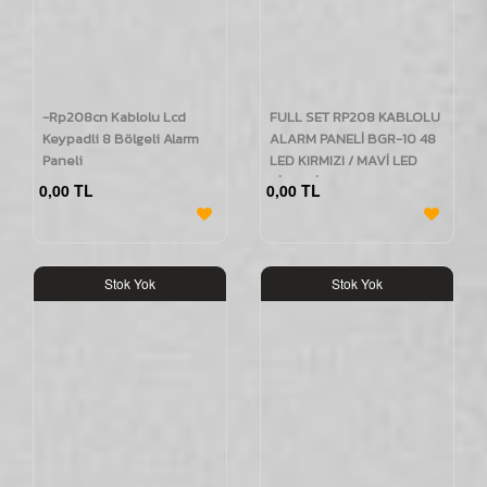
-Rp208cn Kablolu Lcd
FULL SET RP208 KABLOLU
Keypadli 8 Bölgeli Alarm
ALARM PANELİ BGR-10 48
Paneli
LED KIRMIZI / MAVİ LED
SİRENLİ ve IDO112
0,00 TL
0,00 TL
KUMANDALI
Stok Yok
Stok Yok