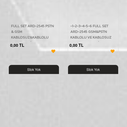
FULL SET ARD-2545 PSTN
-1-2-3-4-5-6 FULL SET
& GSM
ARD-2545 GSM&PSTN
KABLOSUZ&KABLOLU
KABLOLU VE KABLOSUZ
ALARM SETİ KABLOLU
GSM ALARM SETİ BGR-08
0,00 TL
0,00 TL
BGR-05 48 LED KIRMIZI
48 LED KABLOLUSUZ
SİRENLİ
POLİS SİRENLİ
Stok Yok
Stok Yok