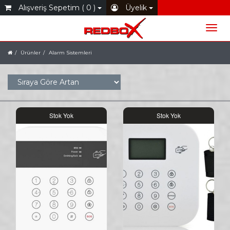
Alışveriş Sepetim ( 0 )
Üyelik
Ürünler
Alarm Sistemleri
Stok Yok
Stok Yok