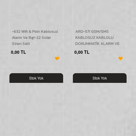
-632 Wıfı & Pstn Kablosuz
ARD-571 GSM/SMS
Alarm Ve Bgr-22 Solar
KABLOSUZ KABLOLU
Siren Seti
DOKUNMATİK ALARM VE
BGR-08 KABLOSUZ HARİCİ
0,00 TL
0,00 TL
SİREN SE
Stok Yok
Stok Yok