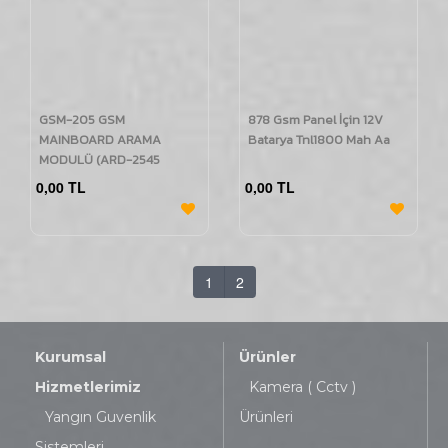
GSM-205 GSM
878 Gsm Panel İçin 12V
MAINBOARD ARAMA
Batarya Tnl1800 Mah Aa
MODULÜ (ARD-2545
PANEL UYUMLU)
0,00 TL
0,00 TL
1
2
Kurumsal
Ürünler
Hizmetlerimiz
Kamera ( Cctv )
Yangın Guvenlik
Ürünleri
Sistemleri