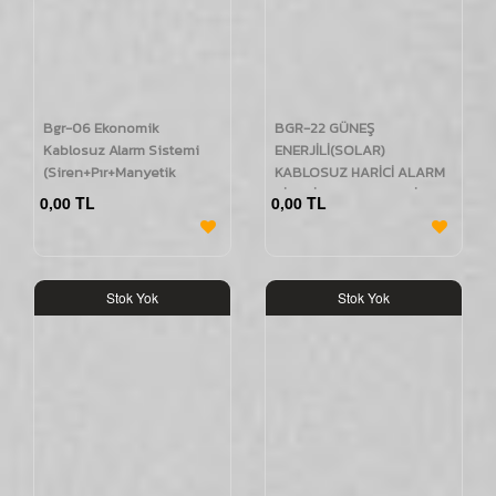
Bgr-06 Ekonomik
BGR-22 GÜNEŞ
Kablosuz Alarm Sistemi
ENERJİLİ(SOLAR)
(Siren+Pır+Manyetik
KABLOSUZ HARİCİ ALARM
Kontak+2
SİRENİ (KIRMIZI / MAVİ /
0,00 TL
0,00 TL
Kumanda+Adaptör)
POLİS)
Stok Yok
Stok Yok