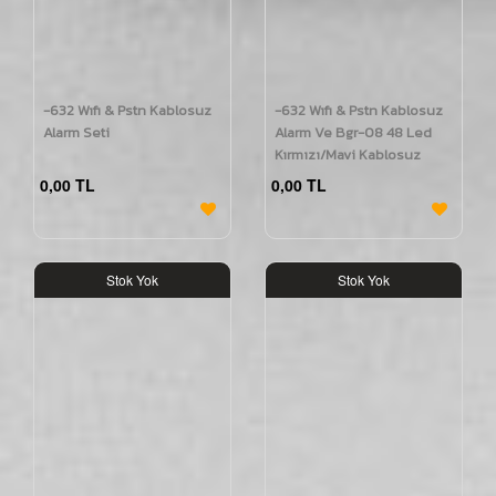
-632 Wıfı & Pstn Kablosuz
-632 Wıfı & Pstn Kablosuz
Alarm Seti
Alarm Ve Bgr-08 48 Led
Kırmızı/Mavi Kablosuz
Harici Siren Seti
0,00 TL
0,00 TL
Stok Yok
Stok Yok