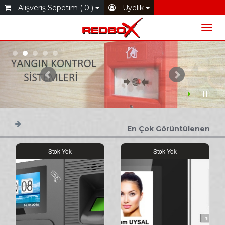
Alışveriş Sepetim ( 0 )
Üyelik
En Çok Görüntülenen
Stok Yok
Stok Yok