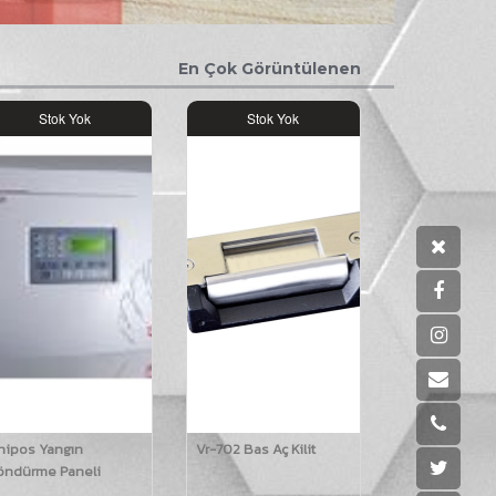
En Çok Görüntülenen
Stok Yok
Stok Yok
nipos Yangın
Vr-702 Bas Aç Kilit
öndürme Paneli