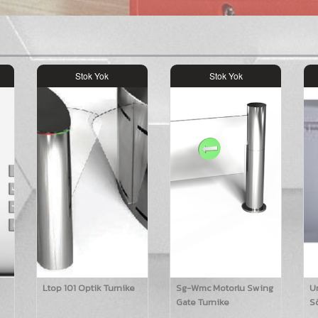
Stok Yok
Stok Yok
Ltop 101 Optik Turnike
Sg-Wmc Motorlu Swing
U
Gate Turnike
S