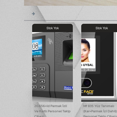
Stok Yok
Stok Yok
20.656+Id Parmak İzli
Mf 835 Yüz Tanımalı
Ve Kartlı Personel Takip
(Kar+Parmak İzi Dahil)
Cihazı
Personel Takip Cihazı